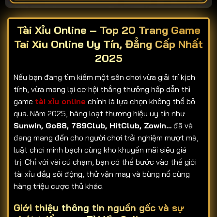
Tài Xỉu Online – Top 20 Trang Game
Tai Xiu Online Uy Tín, Đẳng Cấp Nhất
2025
Nếu bạn đang tìm kiếm một sân chơi vừa giải trí kịch
tính, vừa mang lại cơ hội thắng thưởng hấp dẫn thì
game
tài xỉu online
chính là lựa chọn không thể bỏ
qua. Năm 2025, hàng loạt thương hiệu uy tín như
Sunwin, Go88, 789Club, HitClub, Zowin…
đã và
đang mang đến cho người chơi trải nghiệm mượt mà,
luật chơi minh bạch cùng kho khuyến mãi siêu giá
trị. Chỉ với vài cú chạm, bạn có thể bước vào thế giới
tài xỉu đầy sôi động, thử vận may và bùng nổ cùng
hàng triệu cược thủ khác.
Giới thiệu thông tin nguồn gốc và sự