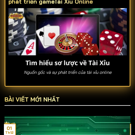
phát triển game
Tài Xỉu Online
Nguồn gốc và sự phát triển của tài xỉu online
Tài xỉu là trò chơi dân gian có nguồn gốc từ Trung
Quốc, xuất hiện cách đây hàng trăm năm với cách
BÀI VIẾT MỚI NHẤT
chơi đơn giản nhưng đầy kịch tính. Khi du nhập vào
Việt Nam, tài xỉu nhanh chóng trở thành món ăn tinh
thần quen thuộc trong những dịp lễ hội, tụ họp bạn bè.
01
Ngày nay, nhờ sự phát triển của công nghệ,
tài xỉu
Th12
T