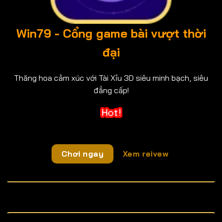
Win79 - Cổng game bài vượt thời
đại
Thăng hoa cảm xúc với Tài Xỉu 3D siêu minh bạch, siêu
đẳng cấp!
Chơi ngay
Xem reivew