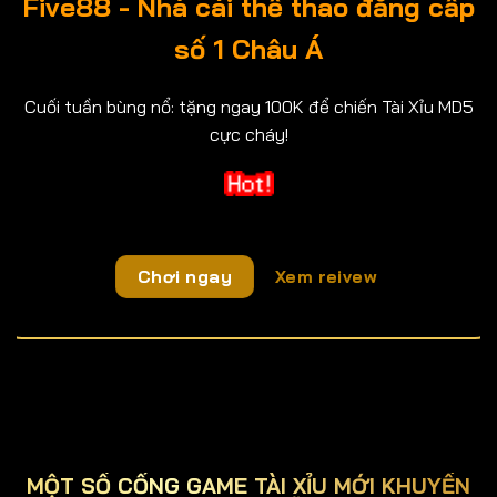
Five88 - Nhà cái thể thao đẳng cấp
số 1 Châu Á
Cuối tuần bùng nổ: tặng ngay 100K để chiến Tài Xỉu MD5
cực cháy!
Chơi ngay
Xem reivew
MỘT SỐ CỔNG GAME TÀI XỈU MỚI KHUYẾN