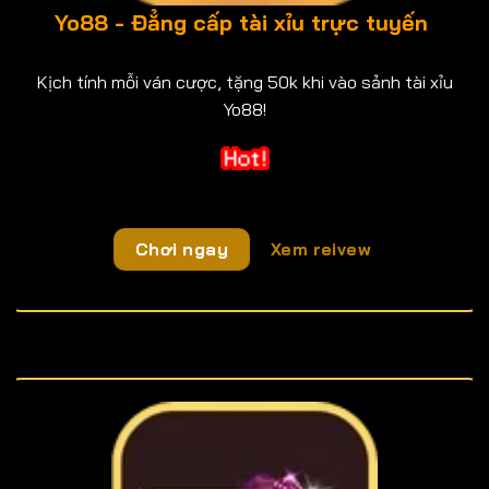
Yo88 - Đẳng cấp tài xỉu trực tuyến
Kịch tính mỗi ván cược, tặng 50k khi vào sảnh tài xỉu
Yo88!
Chơi ngay
Xem reivew