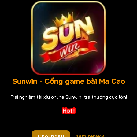
Sunwin - Cổng game bài Ma Cao
Trải nghiệm tài xỉu online Sunwin, trả thưởng cực lớn!
Chơi ngay
Xem reivew