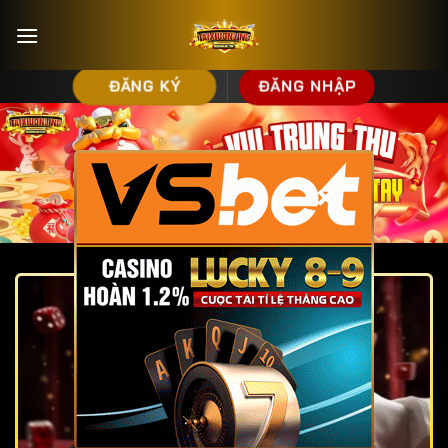
Bỏ
qua
nội
ĐĂNG KÝ
ĐĂNG NHẬP
dung
×