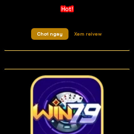
Chơi ngay
Xem reivew