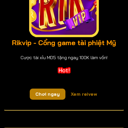
Rikvip - Cổng game tài phiệt Mỹ
Cược tài xỉu MD5 tặng ngay 100K làm vốn!
Chơi ngay
Xem reivew