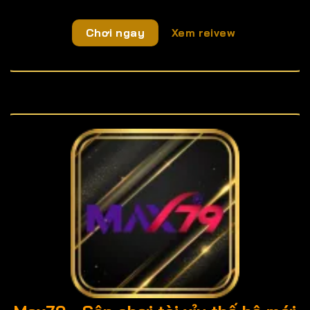
Chơi ngay
Xem reivew