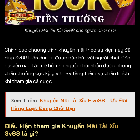
Khuyến Mãi Tài Xỉu Sv88 cho người chơi mới
Chính các chương trình khuyến mãi theo sự kiện này đã
giúp Sv88 luôn duy trì được sức hút với người chơi. Các
sự kiện này tạo cơ hội cho người chơi nhận được những
phần thưởng cực kỳ giá trị và tăng thêm sự phấn khích
khi tham gia cá cược.
Xem Thêm
Khuyến Mãi Tài Xỉu Five88 - Ưu Đãi
Hàng Loạt Đang Chờ Bạn
Điều kiện tham gia Khuyến Mãi Tài Xỉu
Sv88 là gì?