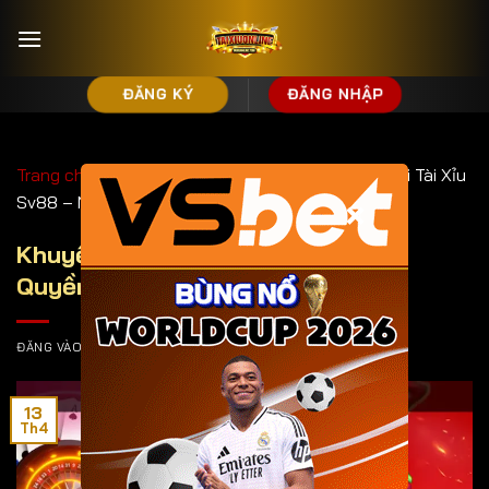
Bỏ
qua
nội
ĐĂNG KÝ
ĐĂNG NHẬP
dung
Trang chủ
-
Khuyến mãi tài xỉu online
-
Khuyến Mãi Tài Xỉu
×
Sv88 – Những Quyền Lợi Khi Tham Gia
Khuyến Mãi Tài Xỉu Sv88 – Những
Quyền Lợi Khi Tham Gia
ĐĂNG VÀO
13/04/2025
BỞI
MINH HUY
13
Th4