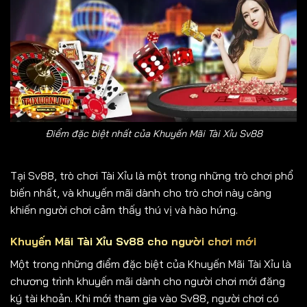
Điểm đặc biệt nhất của Khuyến Mãi Tài Xỉu Sv88
Tại Sv88, trò chơi Tài Xỉu là một trong những trò chơi phổ
biến nhất, và khuyến mãi dành cho trò chơi này càng
khiến người chơi cảm thấy thú vị và hào hứng.
Khuyến Mãi Tài Xỉu Sv88 cho người chơi mới
Một trong những điểm đặc biệt của Khuyến Mãi Tài Xỉu là
chương trình khuyến mãi dành cho người chơi mới đăng
ký tài khoản. Khi mới tham gia vào Sv88, người chơi có