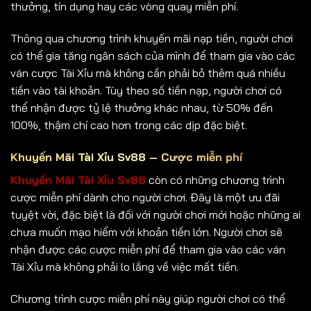
thưởng, tín dụng hay các vòng quay miễn phí.
Thông qua chương trình khuyến mãi nạp tiền, người chơi
có thể gia tăng ngân sách của mình để tham gia vào các
ván cược Tài Xỉu mà không cần phải bỏ thêm quá nhiều
tiền vào tài khoản. Tùy theo số tiền nạp, người chơi có
thể nhận được tỷ lệ thưởng khác nhau, từ 50% đến
100%, thậm chí cao hơn trong các dịp đặc biệt.
Khuyến Mãi Tài Xỉu Sv88 – Cược miễn phí
Khuyến Mãi Tài Xỉu Sv88
còn có những chương trình
cược miễn phí dành cho người chơi. Đây là một ưu đãi
tuyệt vời, đặc biệt là đối với người chơi mới hoặc những ai
chưa muốn mạo hiểm với khoản tiền lớn. Người chơi sẽ
nhận được các cược miễn phí để tham gia vào các ván
Tài Xỉu mà không phải lo lắng về việc mất tiền.
Chương trình cược miễn phí này giúp người chơi có thể