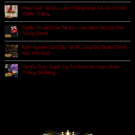
Mẹo Chơi Tài Xỉu Luôn Thắng Giúp Tối Ưu Cơ Hội
Chiến Thắng
Chiến Thuật Chơi Tài Xỉu Luôn Nắm Giữ Lợi Thế
Trong Game
Kinh Nghiệm Soi Cầu Tài Xỉu Giúp Dự Đoán Chính
Xác Kết Quả
Tài Xỉu Trực Tuyến Uy Tín Chơi An Toàn Chiến
Thắng Dễ Dàng