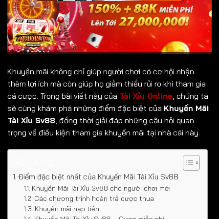
Khuyến mãi không chỉ giúp người chơi có cơ hội nhận
thêm lợi ích mà còn giúp họ giảm thiểu rủi ro khi tham gia
cá cược. Trong bài viết này của
Tài Xỉu Online
, chúng ta
sẽ cùng khám phá những điểm đặc biệt của
Khuyến Mãi
Tài Xỉu Sv88
, đồng thời giải đáp những câu hỏi quan
trọng về điều kiện tham gia khuyến mãi tại nhà cái này.
Nội Dung
Điểm đặc biệt nhất của Khuyến Mãi Tài Xỉu Sv88
Khuyến Mãi Tài Xỉu Sv88 cho người chơi mới
Các chương trình hoàn trả cược thua
Khuyến mãi nạp tiền
Khuyến Mãi Tài Xỉu Sv88 – Cược miễn phí